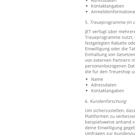
Adressdaten
Kontaktangaben
Anmeldeinformationen 
5.
Treueprogramme (in 
JET verfügt über mehrer
Treueprogramme nutzt, 
festgelegten Rabatte od
Einwilligung oder die Ta
Einhaltung von Gesetzen
von externen Partnern i
personenbezogenen Date
die für den Treueshop u
Name
Adressdaten
Kontaktangaben
6.
Kundenforschung
Um sicherzustellen, das
Plattformen zu verbesse
beispielsweise anhand v
deine Einwilligung gegeb
Umfragen zur Kundenzufr