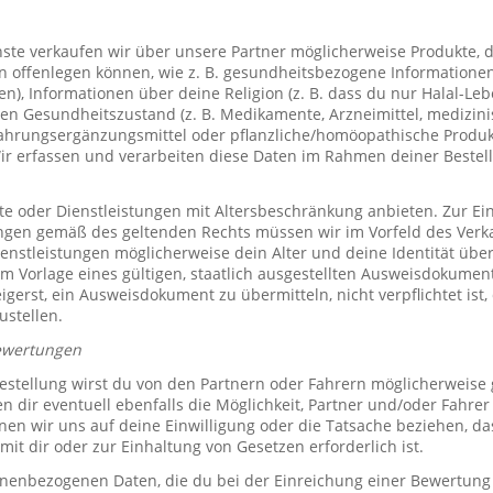
te verkaufen wir über unsere Partner möglicherweise Produkte, d
offenlegen können, wie z. B. gesundheitsbezogene Informationen 
, Informationen über deine Religion (z. B. dass du nur Halal-Leben
en Gesundheitszustand (z. B. Medikamente, Arzneimittel, medizini
ahrungsergänzungsmittel oder pflanzliche/homöopathische Produk
Wir erfassen und verarbeiten diese Daten im Rahmen deiner Bestel
e oder Dienstleistungen mit Altersbeschränkung anbieten. Zur Ei
ungen gemäß des geltenden Rechts müssen wir im Vorfeld des Verk
ienstleistungen möglicherweise dein Alter und deine Identität übe
 Vorlage eines gültigen, staatlich ausgestellten Ausweisdokuments
eigerst, ein Ausweisdokument zu übermitteln, nicht verpflichtet ist,
ustellen.
ewertungen
stellung wirst du von den Partnern oder Fahrern möglicherweise
n dir eventuell ebenfalls die Möglichkeit, Partner und/oder Fahre
n wir uns auf deine Einwilligung oder die Tatsache beziehen, das
mit dir oder zur Einhaltung von Gesetzen erforderlich ist.
sonenbezogenen Daten, die du bei der Einreichung einer Bewertung