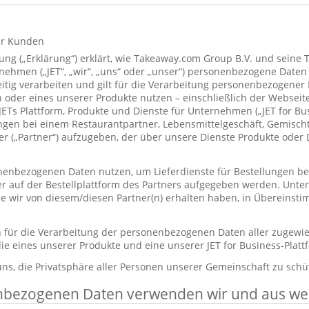
ür Kunden
ung („Erklärung“) erklärt, wie Takeaway.com Group B.V. und seine 
hmen („JET“, „wir“, „uns“ oder „unser“) personenbezogene Daten
itig verarbeiten und gilt für die Verarbeitung personenbezogener
 oder eines unserer Produkte nutzen – einschließlich der Webseite
 JETs Plattform, Produkte und Dienste für Unternehmen („JET for B
ungen bei einem Restaurantpartner, Lebensmittelgeschäft, Gemisc
r („Partner“) aufzugeben, der über unsere Dienste Produkte oder 
enbezogenen Daten nutzen, um Lieferdienste für Bestellungen bere
er auf der Bestellplattform des Partners aufgegeben werden. Unt
die wir von diesem/diesen Partner(n) erhalten haben, in Übereinst
ch für die Verarbeitung der personenbezogenen Daten aller zugewi
ie eines unserer Produkte und eine unserer JET for Business-Plat
 uns, die Privatsphäre aller Personen unserer Gemeinschaft zu schü
nbezogenen Daten verwenden wir und aus w