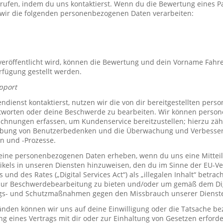
rrufen, indem du uns kontaktierst. Wenn du die Bewertung eines P
 wir die folgenden personenbezogenen Daten verarbeiten:
röffentlicht wird, können die Bewertung und dein Vorname Fahre
erfügung gestellt werden.
pport
ienst kontaktierst, nutzen wir die von dir bereitgestellten per
tworten oder deine Beschwerde zu bearbeiten. Wir können perso
hnungen erfassen, um Kundenservice bereitzustellen; hierzu zähl
bung von Benutzerbedenken und die Überwachung und Verbesse
n und -Prozesse.
ine personenbezogenen Daten erheben, wenn du uns eine Mitteil
ikels in unseren Diensten hinzuweisen, den du im Sinne der EU-
und des Rates („Digital Services Act“) als „illegalen Inhalt“ betrac
zur Beschwerdebearbeitung zu bieten und/oder um gemäß dem Digi
ngs- und Schutzmaßnahmen gegen den Missbrauch unserer Dienste 
den können wir uns auf deine Einwilligung oder die Tatsache bez
ng eines Vertrags mit dir oder zur Einhaltung von Gesetzen erforde