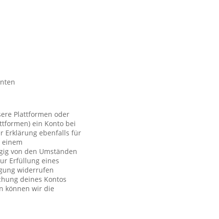
nnten
sere Plattformen oder
ttformen) ein Konto bei
r Erklärung ebenfalls für
t einem
ngig von den Umständen
ur Erfüllung eines
ligung widerrufen
schung deines Kontos
n können wir die