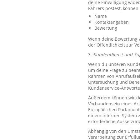
deine Einwilligung wide
Fahrers postest, können
Name
Kontaktangaben
Bewertung
Wenn deine Bewertung ve
der Öffentlichkeit zur V
3.
Kundendienst und Su
Wenn du unseren Kundend
um deine Frage zu bean
Rahmen von Anrufaufzeic
Untersuchung und Behe
Kundenservice-Antworte
Außerdem können wir de
Vorhandensein eines Art
Europäischen Parlaments 
einem internen System 
erforderliche Aussetzu
Abhängig von den Umstän
Verarbeitung zur Erfüllu