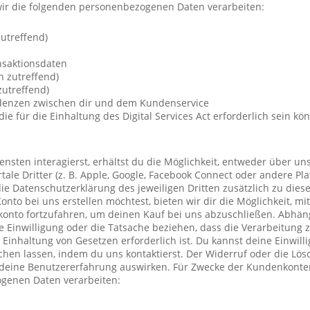
ir die folgenden personenbezogenen Daten verarbeiten:
utreffend)
nsaktionsdaten
n zutreffend)
utreffend)
ndenzen zwischen dir und dem Kundenservice
die für die Einhaltung des Digital Services Act erforderlich sein kö
nsten interagierst, erhältst du die Möglichkeit, entweder über un
ale Dritter (z. B. Apple, Google, Facebook Connect oder andere Pla
die Datenschutzerklärung des jeweiligen Dritten zusätzlich zu diese
Konto bei uns erstellen möchtest, bieten wir dir die Möglichkeit, mi
konto fortzufahren, um deinen Kauf bei uns abzuschließen. Abhä
 Einwilligung oder die Tatsache beziehen, dass die Verarbeitung z
r Einhaltung von Gesetzen erforderlich ist. Du kannst deine Einwil
chen lassen, indem du uns kontaktierst. Der Widerruf oder die Lö
 deine Benutzererfahrung auswirken. Für Zwecke der Kundenkonte
genen Daten verarbeiten: