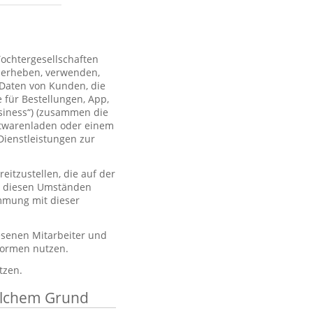
Tochtergesellschaften
 erheben, verwenden,
 Daten von Kunden, die
 für Bestellungen, App,
usiness“) (zusammen die
htwarenladen oder einem
Dienstleistungen zur
itzustellen, die auf der
er diesen Umständen
immung mit dieser
esenen Mitarbeiter und
tformen nutzen.
tzen.
elchem Grund