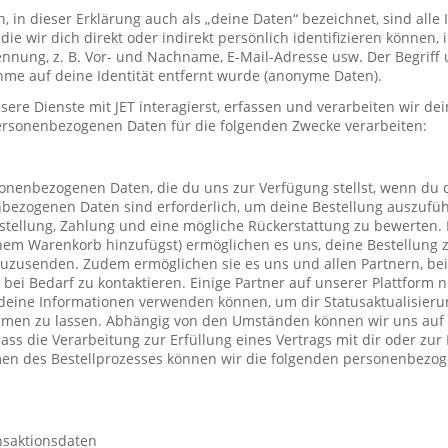
in dieser Erklärung auch als „deine Daten“ bezeichnet, sind alle
die wir dich direkt oder indirekt persönlich identifizieren können
nung, z. B. Vor- und Nachname, E-Mail-Adresse usw. Der Begriff u
me auf deine Identität entfernt wurde (anonyme Daten).
re Dienste mit JET interagierst, erfassen und verarbeiten wir d
ersonenbezogenen Daten für die folgenden Zwecke verarbeiten:
sonenbezogenen Daten, die du uns zur Verfügung stellst, wenn du 
nbezogenen Daten sind erforderlich, um deine Bestellung auszufüh
stellung, Zahlung und eine mögliche Rückerstattung zu bewerten. 
einem Warenkorb hinzufügst) ermöglichen es uns, deine Bestellung 
uzusenden. Zudem ermöglichen sie es uns und allen Partnern, be
h bei Bedarf zu kontaktieren. Einige Partner auf unserer Plattform
deine Informationen verwenden können, um dir Statusaktualisieru
mmen zu lassen. Abhängig von den Umständen können wir uns auf 
ass die Verarbeitung zur Erfüllung eines Vertrags mit dir oder zu
hmen des Bestellprozesses können wir die folgenden personenbezo
nsaktionsdaten