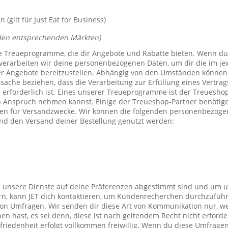
(gilt für Just Eat for Business)
den entsprechenden Märkten)
e Treueprogramme, die dir Angebote und Rabatte bieten. Wenn du
verarbeiten wir deine personenbezogenen Daten, um dir die im j
er Angebote bereitzustellen. Abhängig von den Umständen können 
tsache beziehen, dass die Verarbeitung zur Erfüllung eines Vertrag
 erforderlich ist. Eines unserer Treueprogramme ist der Treuesho
n Anspruch nehmen kannst. Einige der Treueshop-Partner benötig
n für Versandzwecke. Wir können die folgenden personenbezogen
nd den Versand deiner Bestellung genutzt werden:
s unsere Dienste auf deine Präferenzen abgestimmt sind und um 
rn, kann JET dich kontaktieren, um Kundenrecherchen durchzufüh
on Umfragen. Wir senden dir diese Art von Kommunikation nur, we
en hast, es sei denn, diese ist nach geltendem Recht nicht erforde
iedenheit erfolgt vollkommen freiwillig. Wenn du diese Umfragen